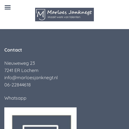
Ga
naar
inhoud
Contact
Nieuweweg 23
7241 ER Lochem
info@marloesjanknegt.nl
06-22844618
Whatsapp