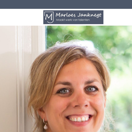
Ga
naar
inhoud