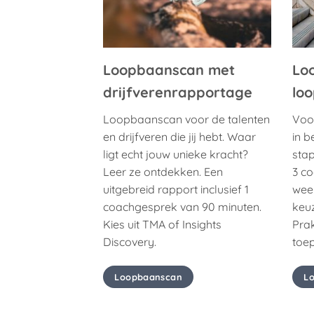
Loopbaanscan met
Lo
drijfverenrapportage
lo
Loopbaanscan voor de talenten
Voo
en drijfveren die jij hebt. Waar
in b
ligt echt jouw unieke kracht?
stap
Leer ze ontdekken. Een
3 c
uitgebreid rapport inclusief 1
wee
coachgesprek van 90 minuten.
keu
Kies uit TMA of Insights
Prak
Discovery.
toe
Loopbaanscan
L