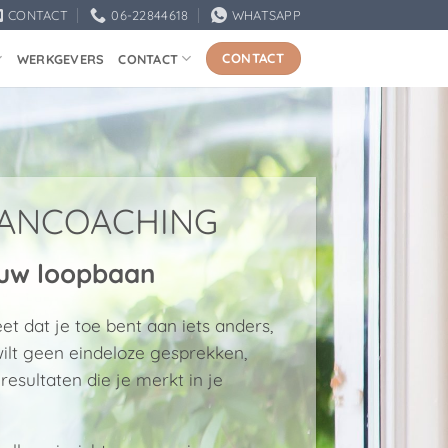
CONTACT
06-22844618
WHATSAPP
CONTACT
WERKGEVERS
CONTACT
AANCOACHING
ouw loopbaan
t dat je toe bent aan iets anders,
 wilt geen eindeloze gesprekken,
resultaten die je merkt in je