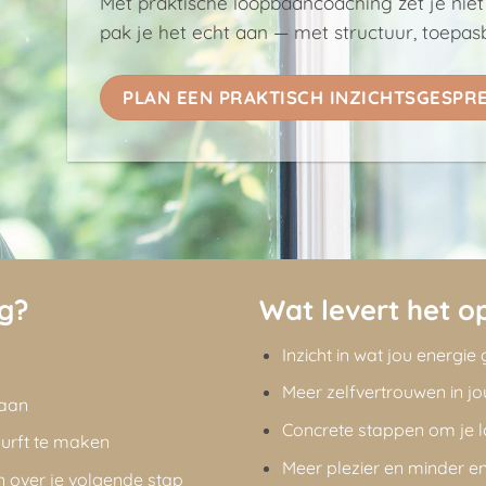
Met praktische loopbaancoaching zet je niet
pak je het echt aan — met structuur, toepasb
PLAN EEN PRAKTISCH INZICHTSGESPRE
ng?
Wat levert het o
Inzicht in wat jou energie
Meer zelfvertrouwen in jo
baan
Concrete stappen om je 
 durft te maken
Meer plezier en minder ene
len over je volgende stap