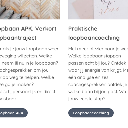
opbaan APK. Verkort
Praktische
opbaantraject
loopbaancoaching
r als je jouw loopbaan weer
Met meer plezier naar je wer
eweging wil zetten. Welke
Welke loopbaanstappen
 neem jij nu in je loopbaan?
passen echt bij jou? Ontdek
oachgesprekken om jou
waar jij energie van krijgt. M
r op weg te helpen. Welke
één analyse en zes
ze ga je maken?
coachgesprekken ontdek je
tisch, persoonlijk en direct
welke baan bij jou past. Wat 
pasbaar.
jouw eerste stap?
oopbaan APK
Loopbaancoaching