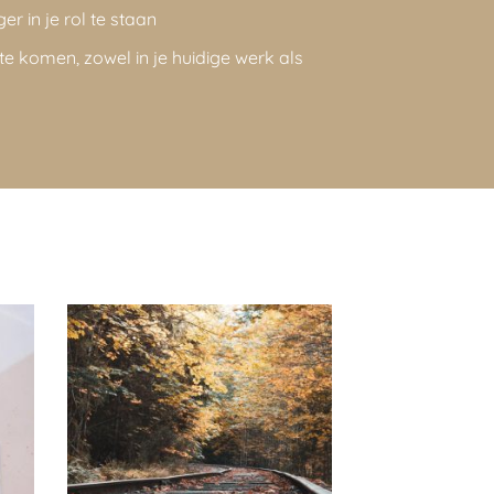
er in je rol te staan
te komen, zowel in je huidige werk als