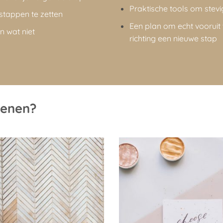
Praktische tools om stevig
stappen te zetten
Een plan om echt vooruit 
n wat niet
richting een nieuwe stap
kenen?