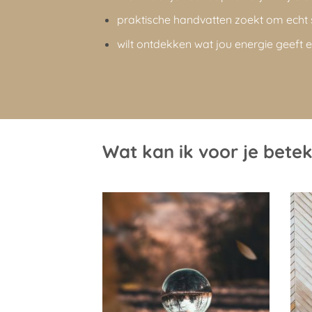
praktische handvatten zoekt om echt 
wilt ontdekken wat jou energie geeft e
Wat kan ik voor je bete