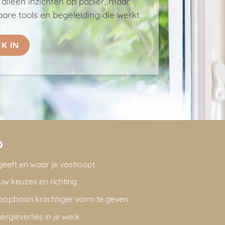
 alleen inzichten op papier, maar
are tools en begeleiding die werkt.
K IN
p
 geeft en waar je vastloopt
uw keuzes en richting
loopbaan krachtiger vorm te geven
rgieverlies in je werk