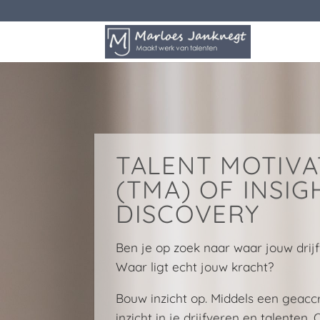
Ga
naar
inhoud
TALENT MOTIVA
(TMA) OF INSIG
DISCOVERY
Ben je op zoek naar waar jouw drijf
Waar ligt echt jouw kracht?
Bouw inzicht op. Middels een geacc
inzicht in je drijfveren en talenten