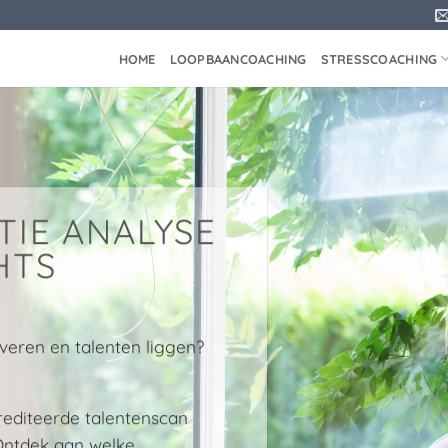
HOME
LOOPBAANCOACHING
STRESSCOACHING
TIE ANALYSE
HTS
veren en talenten liggen?
rediteerde talentenscan
. Ontdek aan welke