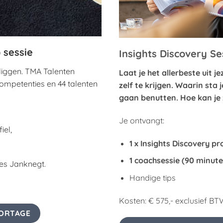
) sessie
Insights Discovery Se
liggen. TMA Talenten
Laat je het allerbeste uit j
 competenties en 44 talenten
zelf te krijgen. Waarin sta 
gaan benutten. Hoe kan je
Je ontvangt:
iel,
1 x Insights Discovery pr
1 coachsessie (90 minut
es Janknegt.
Handige tips
Kosten: € 575,- exclusief BT
ORTAGE