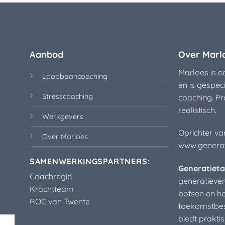
Aanbod
Over Marl
Marloes is 
Loopbaancoaching
en is gespec
Stresscoaching
coaching. Pr
realistisch.
Werkgevers
Oprichter va
Over Marloes
www.generati
SAMENWERKINGSPARTNERS:
Generatieta
Coachregie
generatiever
Krachtteam
botsen en ho
ROC van Twente
toekomstbes
biedt praktis